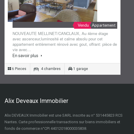
Vendu
Appartement
NOUVEAUTE MELLINET/CANCLAUX, Au 4ème étage
avec ascenceur,luminosité et calme absolu pour cet
appartement entièrement rénové avec gout, offrant: pièce de
vie avec…
En savoir plus
6 Pieces
4 chambres
1 garage
Alix Deveaux Immobilier
Alix DEVEAUX Immobilier est une SARL inscrite au n° 531445823 RCS
Nantes. Carte professionnelle transactions sur biens immobiliers et
fonds de commerce n°CPI 44012018000035838.