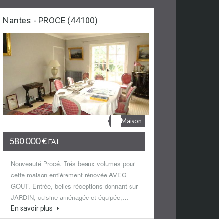
Nantes - PROCE (44100)
Maison
580 000 €
FAI
Nouveauté Procé. Trés beaux volumes pour
cette maison entièrement rénovée AVEC
GOUT. Entrée, belles réceptions donnant sur
JARDIN, cuisine aménagée et équipée,…
En savoir plus