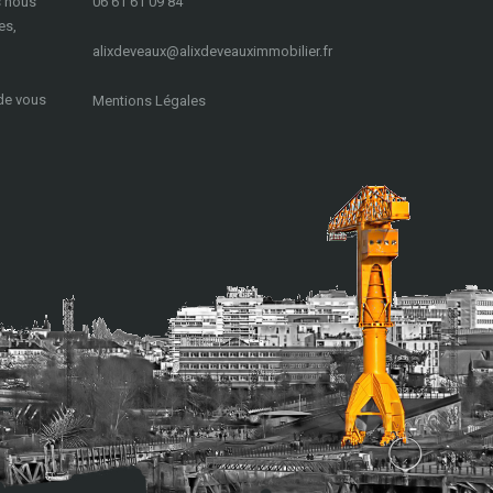
s nous
06 61 61 09 84
es,
a
lixdeveaux@alixdeveauximmobilier.fr
 de vous
Mentions Légales