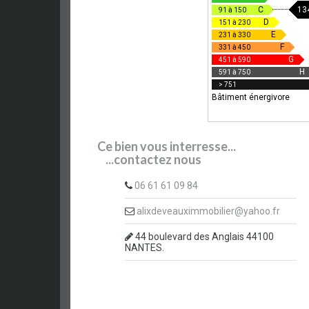
13
C
91 à 150
D
151 à 230
E
231 à 330
F
331 à 450
G
451 à 590
H
591 à 750
> 751
Bâtiment énergivore
Ce bien vous interresse...
...contactez nous
06 61 61 09 84
alixdeveauximmobilier@yahoo.fr
44 boulevard des Anglais 44100
NANTES.