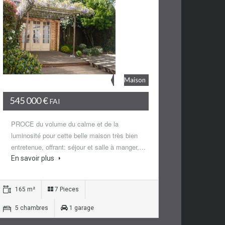
Maison
545 000 €
FAI
PROCE du volume du calme et de la
luminosité pour cette belle maison très bien
entretenue, offrant: séjour et salle à manger,…
En savoir plus
165 m²
7 Pieces
5 chambres
1 garage