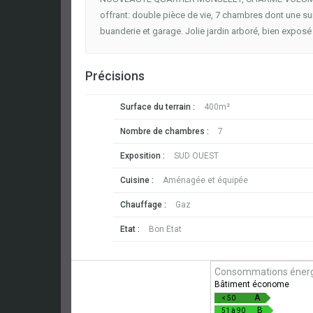
offrant: double pièce de vie, 7 chambres dont une sui
buanderie et garage. Jolie jardin arboré, bien exposé e
Précisions
Surface du terrain :
400m²
Nombre de chambres :
7
Exposition :
SUD OUEST
Cuisine :
Aménagée et équipée
Chauffage :
Gaz
Etat :
Bon Etat
Consommations énerg
Bâtiment économe
A
< 50
B
51 à 90