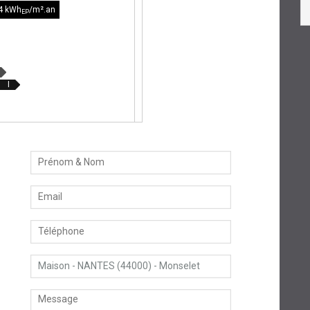
4 kWh
/m².an
EP
I