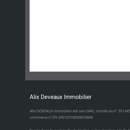
Alix Deveaux Immobilier
Alix DEVEAUX Immobilier est une SARL inscrite au n° 531445
commerce n°CPI 44012018000035838.