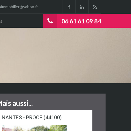
ximmobilier@yahoo.fr
06 61 61 09 84
s
ais aussi...
NANTES - PROCE (44100)