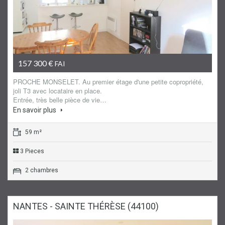
Appartement
157 300 €
FAI
PROCHE MONSELET. Au premier étage d'une petite copropriété,
joli T3 avec locataire en place.
Entrée, très belle pièce de vie…
En savoir plus
59 m²
3 Pieces
2 chambres
NANTES - SAINTE THÉRÈSE (44100)