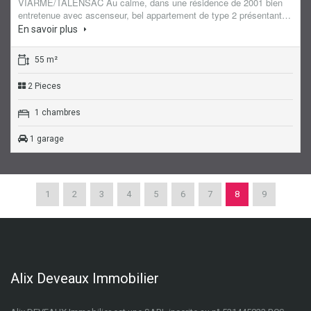
VIARME/TALENSAC Au calme, dans une résidence de 2001 bien
entretenue avec ascenseur, bel appartement de type 2 présentant…
En savoir plus
55 m²
2 Pieces
1 chambres
1 garage
1
2
3
4
5
6
7
8
9
Alix Deveaux Immobilier