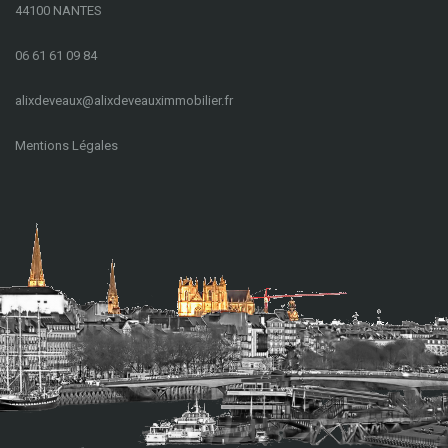
44100 NANTES
06 61 61 09 84
a
lixdeveaux@alixdeveauximmobilier.fr
Mentions Légales