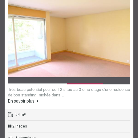
Sous compromis
Appartement
Très beau potentiel pour ce T2 situé au 3 ème étage d'une résidence
de bon standing, nichée dans…
En savoir plus
54 m²
2 Pieces
1 chambres