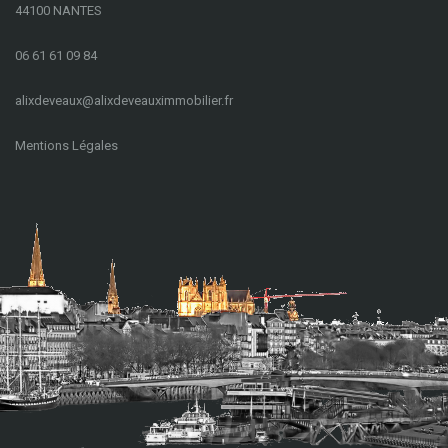
44100 NANTES
06 61 61 09 84
a
lixdeveaux@alixdeveauximmobilier.fr
Mentions Légales