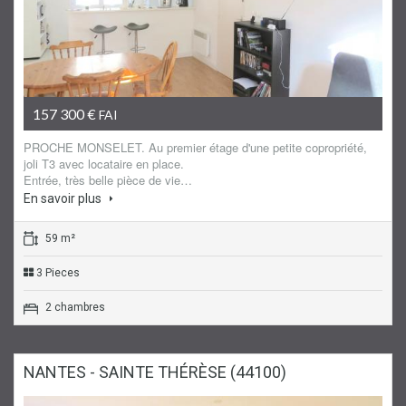
Appartement
157 300 €
FAI
PROCHE MONSELET. Au premier étage d'une petite copropriété,
joli T3 avec locataire en place.
Entrée, très belle pièce de vie…
En savoir plus
59 m²
3 Pieces
2 chambres
NANTES - SAINTE THÉRÈSE (44100)