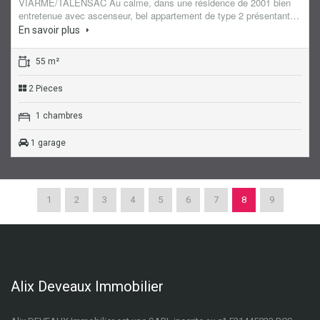
VIARME/TALENSAC Au calme, dans une résidence de 2001 bien
entretenue avec ascenseur, bel appartement de type 2 présentant…
En savoir plus
55 m²
2 Pieces
1 chambres
1 garage
1
2
3
4
5
6
7
8
9
Alix Deveaux Immobilier