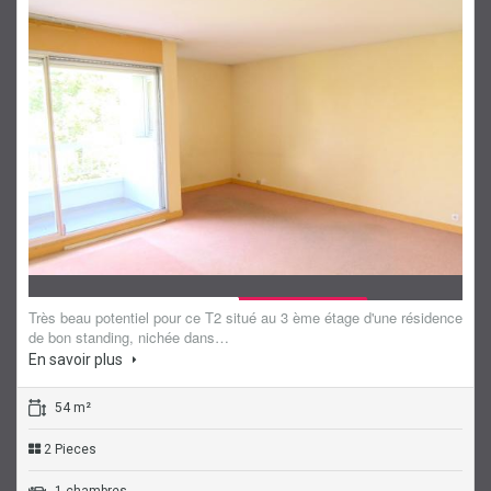
Sous compromis
Appartement
Très beau potentiel pour ce T2 situé au 3 ème étage d'une résidence
de bon standing, nichée dans…
En savoir plus
54 m²
2 Pieces
1 chambres