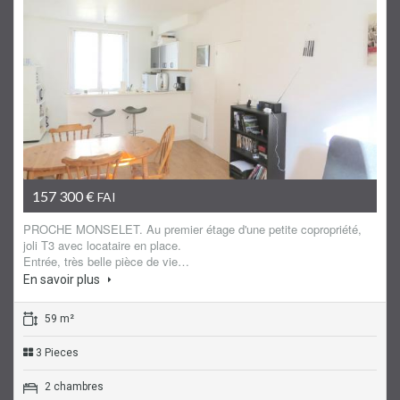
Appartement
157 300 €
FAI
PROCHE MONSELET. Au premier étage d'une petite copropriété,
joli T3 avec locataire en place.
Entrée, très belle pièce de vie…
En savoir plus
59 m²
3 Pieces
2 chambres