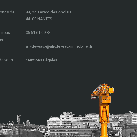
fonds de
44, boulevard des Anglais
44100 NANTES
s nous
06 61 61 09 84
es,
a
lixdeveaux@alixdeveauximmobilier.fr
 de vous
Mentions Légales