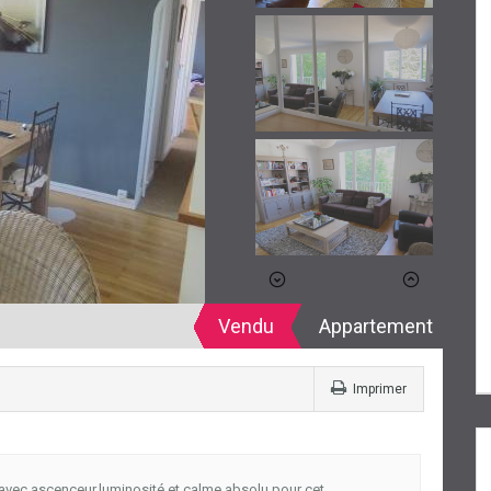
Vendu
Appartement
Imprimer
 ascenceur,luminosité et calme absolu pour cet