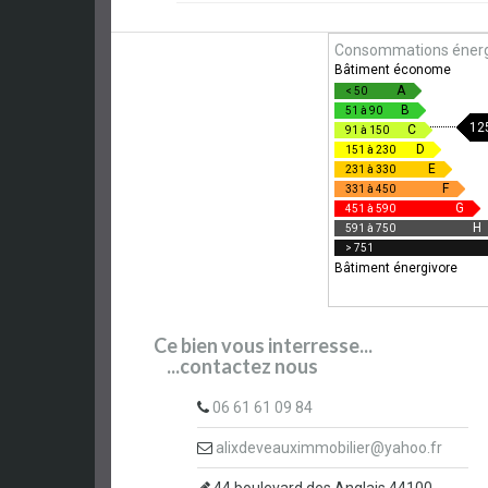
Consommations énerg
Bâtiment économe
A
< 50
B
51 à 90
12
C
91 à 150
D
151 à 230
E
231 à 330
F
331 à 450
G
451 à 590
H
591 à 750
> 751
Bâtiment énergivore
Ce bien vous interresse...
...contactez nous
06 61 61 09 84
alixdeveauximmobilier@yahoo.fr