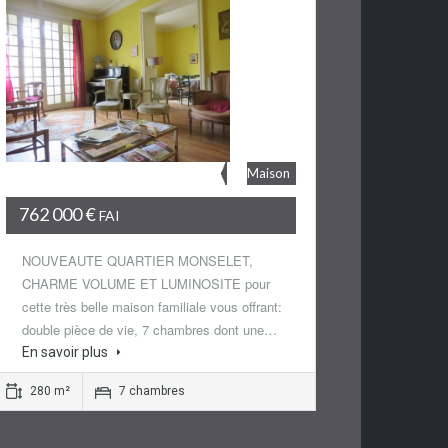
Maison
762 000 €
FAI
NOUVEAUTE QUARTIER MONSELET,
CHARME VOLUME ET LUMINOSITE pour
cette très belle maison familiale vous offrant:
double pièce de vie, 7 chambres dont une…
En savoir plus
280 m²
7 chambres