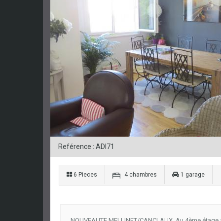
Reférence : ADI71
6 Pieces
4 chambres
1 garage
NOUVEAUTE MELLINET/CANCLAUX, Au 4ème étage avec