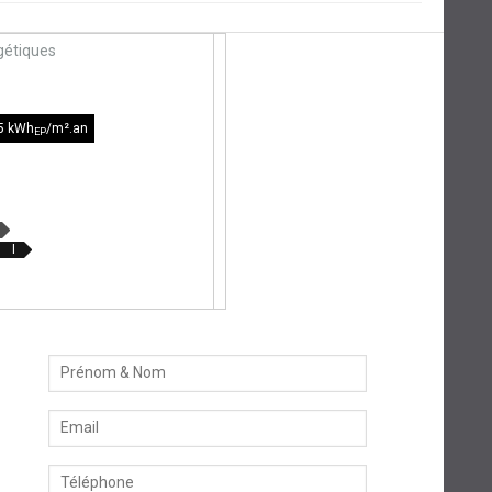
étiques
5 kWh
/m².an
EP
I