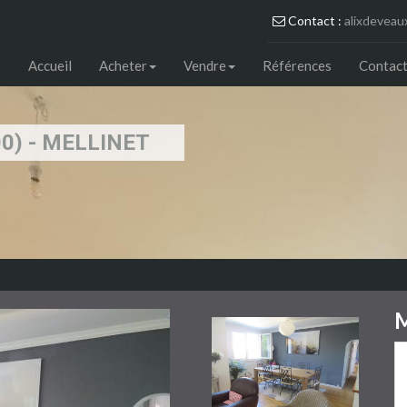
Contact :
alixdeveau
Accueil
Acheter
Vendre
Références
Contact
00) - MELLINET
M