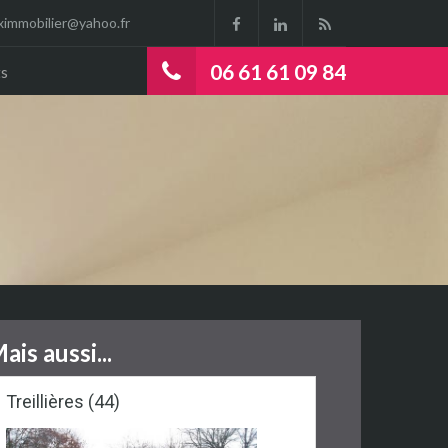
ximmobilier@yahoo.fr
06 61 61 09 84
s
ais aussi...
Treillières (44)