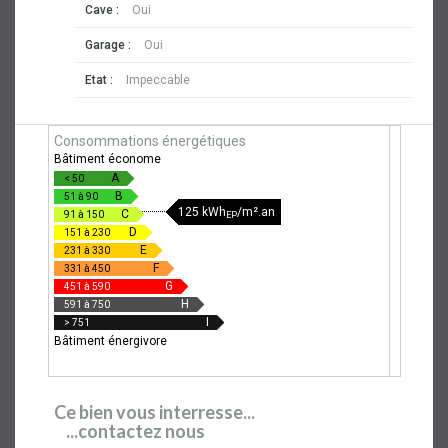
Cave :
Oui
Garage :
Oui
Etat :
Impeccable
Consommations énergétiques
Bâtiment économe
A
< 50
B
51 à 90
125 kWh
/m².an
C
91 à 150
EP
D
151 à 230
E
231 à 330
F
331 à 450
G
451 à 590
H
591 à 750
I
> 751
Bâtiment énergivore
Ce bien vous interresse...
...contactez nous