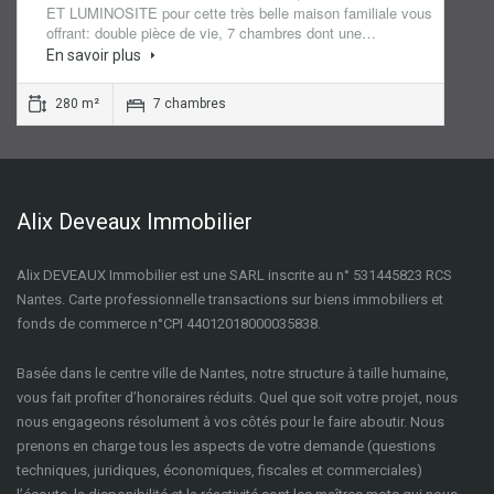
ET LUMINOSITE pour cette très belle maison familiale vous
offrant: double pièce de vie, 7 chambres dont une…
En savoir plus
280 m²
7 chambres
Alix Deveaux Immobilier
Alix DEVEAUX Immobilier est une SARL inscrite au n° 531445823 RCS
Nantes. Carte professionnelle transactions sur biens immobiliers et
fonds de commerce n°CPI 44012018000035838.
Basée dans le centre ville de Nantes, notre structure à taille humaine,
vous fait profiter d’honoraires réduits. Quel que soit votre projet, nous
nous engageons résolument à vos côtés pour le faire aboutir. Nous
prenons en charge tous les aspects de votre demande (questions
techniques, juridiques, économiques, fiscales et commerciales)