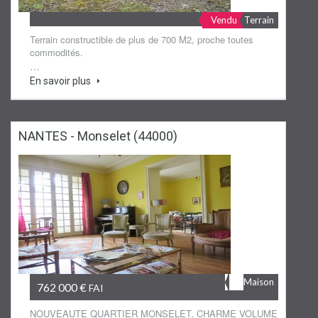
Vendu
Terrain
Terrain constructible de plus de 700 M2, proche toutes
commodités.
…
En savoir plus
NANTES - Monselet (44000)
Maison
762 000 €
FAI
NOUVEAUTE QUARTIER MONSELET, CHARME VOLUME